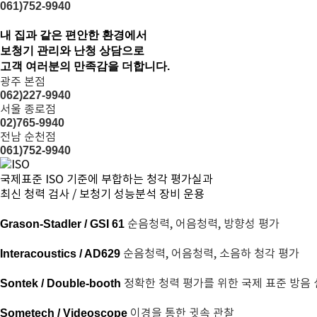
061)752-9940
내 집과 같은 편안한 환경에서
보청기 관리와 난청 상담
으로
고객 여러분의 만족감을 더합니다.
광주 본점
062)227-9940
서울 종로점
02)765-9940
전남 순천점
061)752-9940
국제표준 ISO 기준
에 부합하는 청각 평가실과
최신 청력 검사 / 보청기 성능분석 장비 운용
순음청력, 어음청력, 방향성 평가
Grason-Stadler / GSI 61
순음청력, 어음청력, 소음하 청각 평가
Interacoustics / AD629
정확한 청력 평가를 위한 국제 표준 방음
Sontek / Double-booth
이경을 통한 귓속 관찰
Sometech / Videoscope